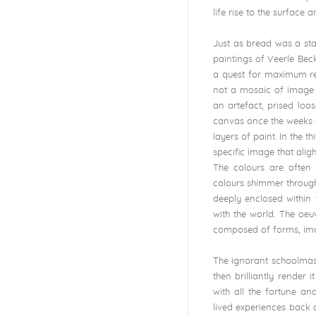
life rise to the surface 
Just as bread was a sta
paintings of Veerle Beck
a quest for maximum re
not a mosaic of image f
an artefact, prised loos
canvas once the weeks 
layers of paint. In the t
specific image that ali
The colours are often 
colours shimmer through
deeply enclosed within t
with the world. The oe
composed of forms, imag
The ignorant schoolmast
then brilliantly render
with all the fortune an
lived experiences back 