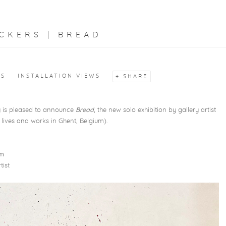
CKERS | BREAD
KS
INSTALLATION VIEWS
SHARE
ry is pleased to announce
Bread
, the new solo exhibition by gallery artist
| lives and works in Ghent, Belgium).
pm
tist