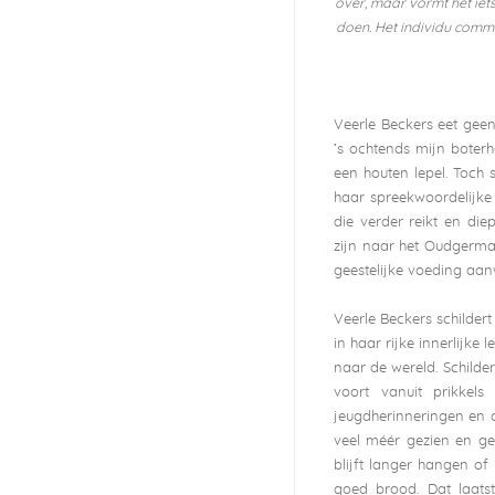
over, maar vormt het iets
doen. Het individu comm
Veerle Beckers eet geen 
‘s ochtends mijn boter
een houten lepel. Toch 
haar spreekwoordelijke
die verder reikt en die
zijn naar het Oudgerma
geestelijke voeding aanw
Veerle Beckers schildert
in haar rijke innerlijke 
naar de wereld. Schilder
voort vanuit prikkels
jeugdherinneringen en 
veel méér gezien en ge
blijft langer hangen of
goed brood. Dat laatst