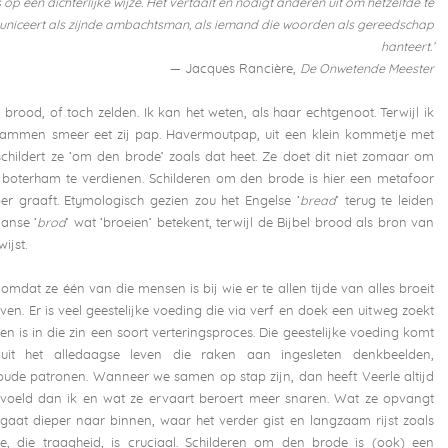
 op een dichterlijke wijze. Het vertaalt en nodigt anderen uit om hetzelfde te
uniceert als zijnde ambachtsman, als iemand die woorden als gereedschap
hanteert.’
— Jacques Rancière,
De Onwetende Meester
brood, of toch zelden. Ik kan het weten, als haar echtgenoot. Terwijl ik
hammen smeer eet zij pap. Havermoutpap, uit een klein kommetje met
schildert ze ‘om den brode’ zoals dat heet. Ze doet dit niet zomaar om
 boterham te verdienen. Schilderen om den brode is hier een metafoor
per graaft. Etymologisch gezien zou het Engelse ‘
bread
’ terug te leiden
anse ‘
brod
’ wat ‘broeien’ betekent, terwijl de Bijbel brood als bron van
ijst.
 omdat ze één van die mensen is bij wie er te allen tijde van alles broeit
leven. Er is veel geestelijke voeding die via verf en doek een uitweg zoekt
en is in die zin een soort verteringsproces. Die geestelijke voeding komt
 uit het alledaagse leven die raken aan ingesleten denkbeelden,
oude patronen. Wanneer we samen op stap zijn, dan heeft Veerle altijd
voeld dan ik en wat ze ervaart beroert meer snaren. Wat ze opvangt
 gaat dieper naar binnen, waar het verder gist en langzaam rijst zoals
e, die traagheid, is cruciaal. Schilderen om den brode is (ook) een