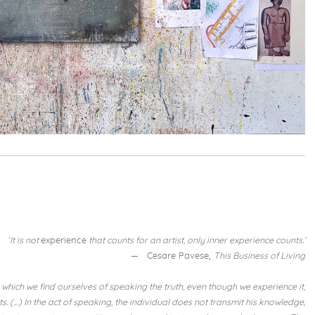
‘It is not
experience
that counts for an artist, only inner experience counts.’
— Cesare Pavese,
This Business of Living
n which we find ourselves of speaking the truth, even though we experience it,
 (…) In the act of speaking, the individual does not transmit his knowledge,