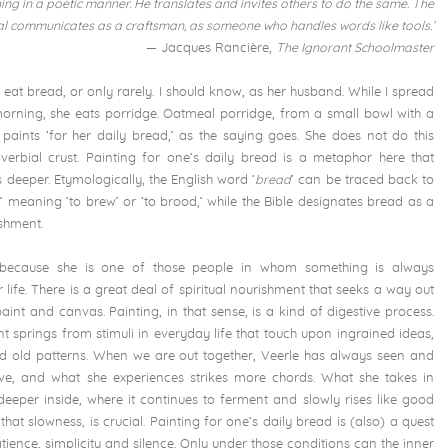
ng in a poetic manner. He translates and invites others to do the same. The
al communicates as a craftsman, as someone who handles words like tools.’
— Jacques Rancière,
The Ignorant Schoolmaster
eat bread, or only rarely. I should know, as her husband. While I spread
orning, she eats porridge. Oatmeal porridge, from a small bowl with a
aints ‘for her daily bread,’ as the saying goes. She does not do this
verbial crust. Painting for one’s daily bread is a metaphor here that
 deeper. Etymologically, the English word ‘
bread
’ can be traced back to
,’ meaning ‘to brew’ or ‘to brood,’ while the Bible designates bread as a
ishment.
 because she is one of those people in whom something is always
r life. There is a great deal of spiritual nourishment that seeks a way out
aint and canvas. Painting, in that sense, is a kind of digestive process.
nt springs from stimuli in everyday life that touch upon ingrained ideas,
 old patterns. When we are out together, Veerle has always seen and
ave, and what she experiences strikes more chords. What she takes in
 deeper inside, where it continues to ferment and slowly rises like good
 that slowness, is crucial. Painting for one’s daily bread is (also) a quest
ience, simplicity and silence. Only under those conditions can the inner