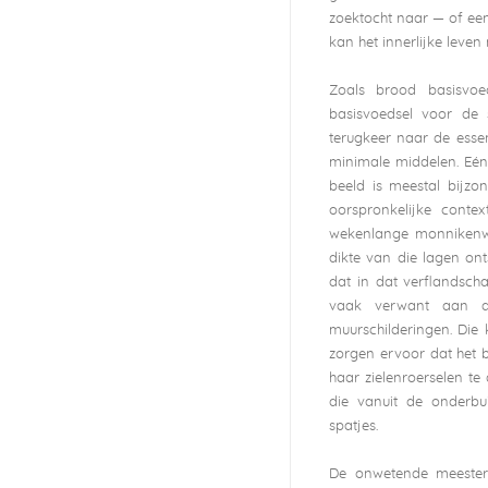
zoektocht naar — of ee
kan het innerlijke leve
Zoals brood basisvo
basisvoedsel voor de 
terugkeer naar de esse
minimale middelen. Eén
beeld is meestal bijzon
oorspronkelijke cont
wekenlange monnikenwer
dikte van die lagen ont
dat in dat verflandsch
vaak verwant aan d
muurschilderingen. Die
zorgen ervoor dat het be
haar zielenroerselen te
die vanuit de onderb
spatjes.
De onwetende meester,