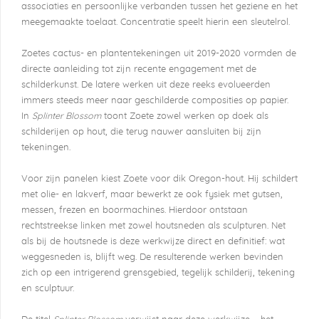
associaties en persoonlijke verbanden tussen het geziene en het
meegemaakte toelaat. Concentratie speelt hierin een sleutelrol.
Zoetes cactus- en plantentekeningen uit 2019-2020 vormden de
directe aanleiding tot zijn recente engagement met de
schilderkunst. De latere werken uit deze reeks evolueerden
immers steeds meer naar geschilderde composities op papier.
In
Splinter Blossom
toont Zoete zowel werken op doek als
schilderijen op hout, die terug nauwer aansluiten bij zijn
tekeningen.
Voor zijn panelen kiest Zoete voor dik Oregon-hout. Hij schildert
met olie- en lakverf, maar bewerkt ze ook fysiek met gutsen,
messen, frezen en boormachines. Hierdoor ontstaan
rechtstreekse linken met zowel houtsneden als sculpturen. Net
als bij de houtsnede is deze werkwijze direct en definitief: wat
weggesneden is, blijft weg. De resulterende werken bevinden
zich op een intrigerend grensgebied, tegelijk schilderij, tekening
en sculptuur.