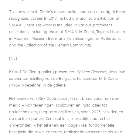
This new step in Zoete’s oeuvre builds upon an already rich and
recognized career. In 2017, he had a major solo exhibition at
S.M.A.K, Ghent. His work is included in various prominent
collections, including those of S.M.A.K. in Ghent, Teylers Museum
in Haarlem, Museum Boijmans Van Beuningen in Rotterdam,
and the Collection of the Flemish Community.
[NL]
Kristof De Clercq gallery presenteert
Splinter Blossom
, de eerste
solotentoonstelling van de Belgische kunstenaar Dirk Zoete
(°1969, Roeselare) in de galerie.
Het oeuvre van Dirk Zoete bestrijkt een breed spectrum aan
media – van tekeningen, sculpturen en installaties tot
druktechnieken, (stop-motion)films en, sinds 2023, schilderijen
op doek en paneel. Centraal in zijn praktijk staat echter
onveranderlijk het tekenen: een dagelijkse, fundamentele
bezigheid die zowel concrete, realistische observaties als vrije