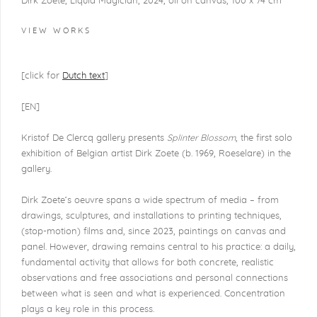
Dirk Zoete, Liquid Magician, 2024, oil on canvas, 100 x 74 cm
VIEW WORKS
[click for
Dutch text
]
[EN]
Kristof De Clercq gallery presents
Splinter Blossom
, the first solo
exhibition of Belgian artist Dirk Zoete (b. 1969, Roeselare) in the
gallery.
Dirk Zoete’s oeuvre spans a wide spectrum of media – from
drawings, sculptures, and installations to printing techniques,
(stop-motion) films and, since 2023, paintings on canvas and
panel. However, draw­ing remains central to his practice: a daily,
fundamental activity that allows for both concrete, realistic
observations and free associations and personal connections
between what is seen and what is experi­enced. Concentration
plays a key role in this process.