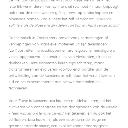
De titel
Splinter Blossom
verwijst naar deze werkwijze – het
letterlijk verwijderen van splinters uit ruw hout – maar knipoogt
ook naar de reeks werken geïnspireerd op landschappen en
bloeiende bomen. Zoals Zoete het zelf verwoordt:
“Zowel de
splinters als de bloesems zijn delen van bomen, hard versus zacht.”
De thematiek in Zoetes werk omvat vaak hernemingen of
verdiepingen van ‘klassieke’ motieven uit zijn tekeningen:
(zelf)portretten, landschappen en archetypische mensfiguren,
veelal opgebouwd uit constructies van vierkanten, cirkels en
driehoeken. Deze elementen keren cyclisch terug, maar
transformeren en evolueren voortdurend, parallel aan de
ontwikkeling van de kunstenaar zelf, door het verstrijken van
tijd en het experimenteren met nieuwe materialen en
technieken.
Voor Zoete is kunstenaarschap een middel tot leren, tot het
cultiveren van concentratie en het doorgronden van de wereld
–
“een manier om te (over)leven.”
Het tekenen, en nu ook het
schilderen, beschouwt hij als een voortdurende, trage en
geconcentreerde studie; een evolutie zonder vooropgezet