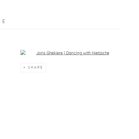
HE
Open a larger version of the following image in a popup:
SHARE