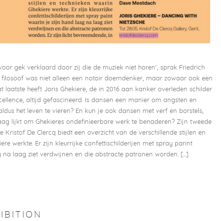
oor gek verklaard door zij die de muziek niet horen', sprak Friedrich
se filosoof was niet alleen een notoir doemdenker, maar zowaar ook een
t laatste heeft Joris Ghekiere, de in 2016 aan kanker overleden schilder
cellence, altijd gefascineerd. Is dansen een manier om angsten en
aldus het leven te vieren? En kun je ook dansen met verf en borstels,
aag lijkt om Ghekieres ondefinieerbare werk te benaderen? Zijn tweede
ie Kristof De Clercq biedt een overzicht van de verschillende stijlen en
re werkte. Er zijn kleurrijke confettischilderijen met spray parint
 na laag ziet verdwijnen en die abstracte patronen worden. [...]
IBITION