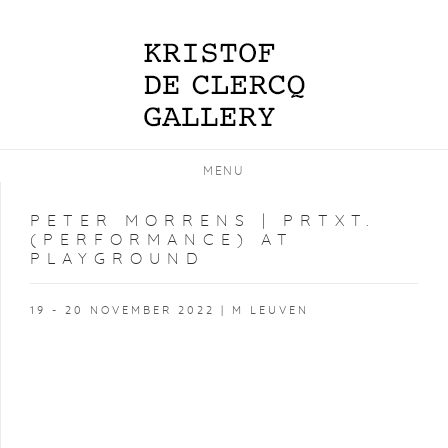
MENU
PETER MORRENS | PRTXT.
(PERFORMANCE) AT
PLAYGROUND
19 - 20 NOVEMBER 2022 | M LEUVEN
Open a larger version of the following image in a popup: